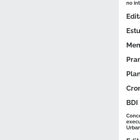
no in
Edit
Estu
Mem
Pra
Pla
Cron
BDI
Conco
execu
Urban