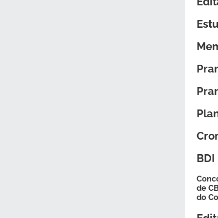
Edit
Estu
Mem
Pra
Pra
Pla
Cron
BDI
Conco
de CB
do C