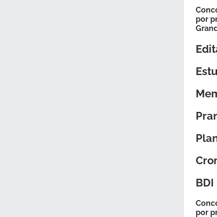
Conco
por p
Gran
Edit
Estu
Mem
Pra
Pla
Cron
BDI
Conco
por p