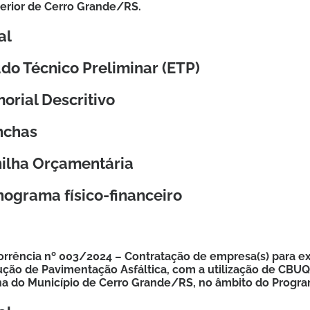
terior de Cerro Grande/RS.
al
do Técnico Preliminar (ETP)
orial Descritivo
nchas
nilha Orçamentária
ograma físico-financeiro
rrência nº 003/2024 – Contratação de empresa(s) para e
ção de Pavimentação Asfáltica, com a utilização de CBU
a do Município de Cerro Grande/RS, no âmbito do Progra