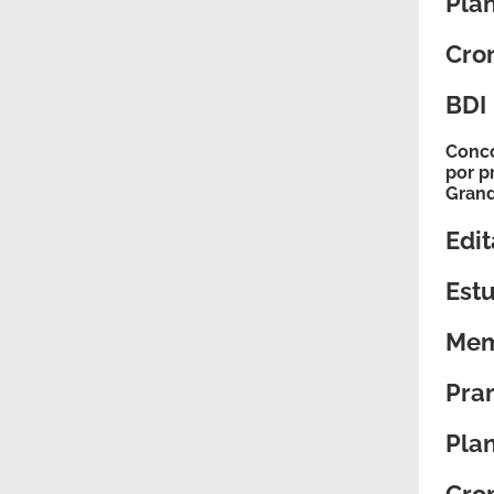
Pla
Cron
BDI
Conco
por p
Gran
Edit
Estu
Mem
Pra
Pla