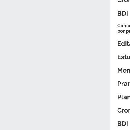
Cron
BDI
Conco
por p
Edit
Estu
Mem
Pra
Pla
Cron
BDI