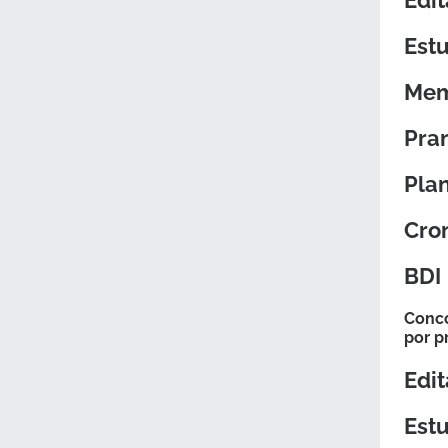
Edit
Estu
Mem
Pra
Pla
Cron
BDI
Conco
por p
Edit
Estu