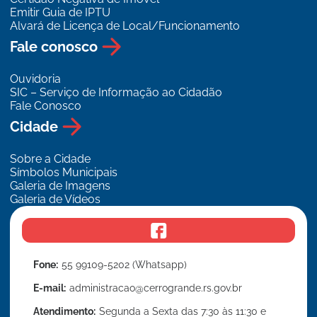
Emitir Guia de IPTU
Alvará de Licença de Local/Funcionamento
Fale conosco
Ouvidoria
SIC – Serviço de Informação ao Cidadão
Fale Conosco
Cidade
Sobre a Cidade
Símbolos Municipais
Galeria de Imagens
Galeria de Vídeos
f
a
c
e
Fone:
55 99109-5202 (Whatsapp)
b
o
o
E-mail:
administracao@cerrogrande.rs.gov.br
k
Atendimento:
Segunda a Sexta das 7:30 às 11:30 e